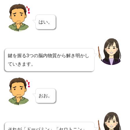
はい。
鍵を握る3つの脳内物質から解き明かし
ていきます。
おお。
それが「ドーパミン」「セロトニン」